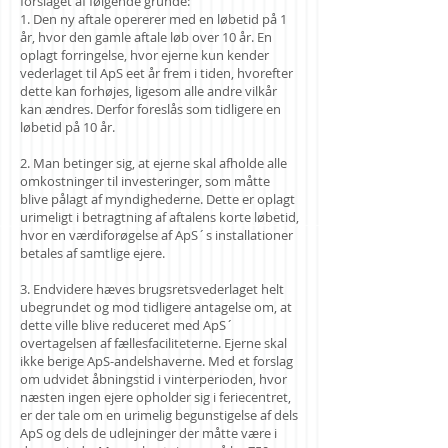
forslaget af følgende grunde:
1. Den ny aftale opererer med en løbetid på 1
år, hvor den gamle aftale løb over 10 år. En
oplagt forringelse, hvor ejerne kun kender
vederlaget til ApS eet år frem i tiden, hvorefter
dette kan forhøjes, ligesom alle andre vilkår
kan ændres. Derfor foreslås som tidligere en
løbetid på 10 år.
2. Man betinger sig, at ejerne skal afholde alle
omkostninger til investeringer, som måtte
blive pålagt af myndighederne. Dette er oplagt
urimeligt i betragtning af aftalens korte løbetid,
hvor en værdiforøgelse af ApS´s installationer
betales af samtlige ejere.
3. Endvidere hæves brugsretsvederlaget helt
ubegrundet og mod tidligere antagelse om, at
dette ville blive reduceret med ApS´
overtagelsen af fællesfaciliteterne. Ejerne skal
ikke berige ApS-andelshaverne. Med et forslag
om udvidet åbningstid i vinterperioden, hvor
næsten ingen ejere opholder sig i feriecentret,
er der tale om en urimelig begunstigelse af dels
ApS og dels de udlejninger der måtte være i