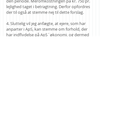
den periode. Meromkostningen på kr. 750 pr.
lejlighed taget i betragtning. Derfor opfordres
der til også at stemme nej til dette forslag.
4. Sluttelig vil jeg anfægte, at ejere, som har
anparter i ApS, kan stemme om forhold, der
har indflydelse på ApS`økonomi, og dermed
deres egen særinteresse. Jeg er af den
opfattelse, at der er tale om inhabilitet, men
det må generalforsamlingens dirigent afgøre -
og tage ansvar for.
Alle ønskes en god generalforsamling.
Mvh
Ole Thellufsen D109
(videresendt til
bestyrelsen d.26.febr. 2018)
Tilbage til mail-korrespondance
Ejerforeningen Feriecenter Bønnerup
Strand / Webmaster
+4524277403
/