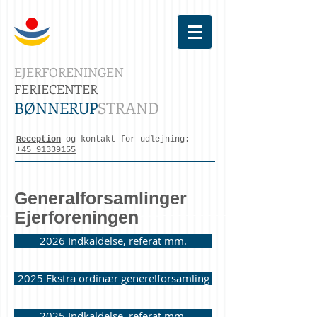
EJERFORENINGEN
FERIECENTER
BØNNERUP
STRAND
Reception
og kontakt for udlejning:
+45 91339155
Generalforsamlinger
Ejerforeningen
2026 Indkaldelse, referat mm.
2025 Ekstra ordinær generelforsamling
2025 Indkaldelse, referat mm.