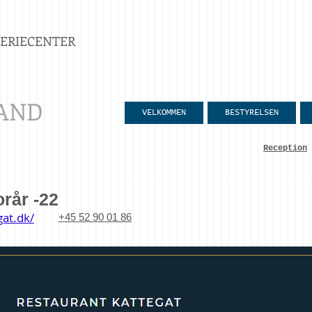
FERIECENTER
AND
VELKOMMEN
BESTYRELSEN
Reception
orår -22
gat.dk/
+45 52 90 01 86