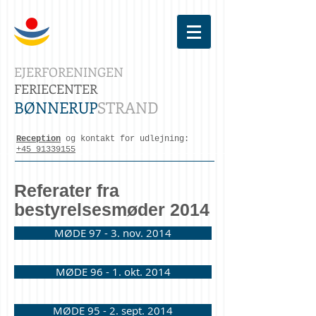
EJERFORENINGEN
FERIECENTER
BØNNERUP
STRAND
Reception
og kontakt for udlejning:
+45 91339155
Referater fra
bestyrelsesmøder
2014
MØDE 97 - 3. nov. 2014
MØDE 96 - 1. okt. 2014
MØDE 95 - 2. sept. 2014